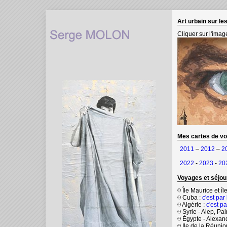
Art urbain sur le
Cliquer sur l'ima
Mes cartes de vo
2011
–
2012
–
2
2022
-
2023
-
20
Voyages
et séjou
Île Maurice et îl
Cuba :
c'est par 
Algérie :
c'est par
Syrie - Alep, Pal
Égypte - Alexand
Ile de la Réunio