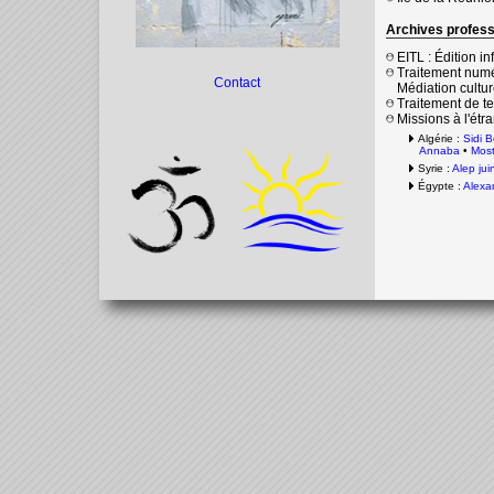
Archives profess
EITL : Édition in
Traitement numér
Contact
Médiation culture
Traitement de te
Missions à l'étra
Algérie :
Sidi 
Annaba
•
Mos
Syrie :
Alep ju
Égypte :
Alexan