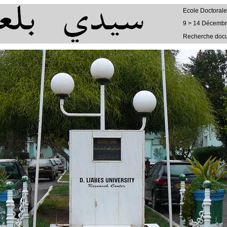
Ecole Doctorale
9 > 14 Décemb
Recherche docu