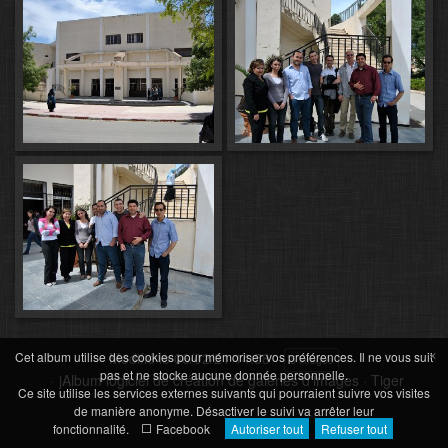
×
Cet album utilise des cookies pour mémoriser vos préférences. Il ne vous suit
Modifié le
06/02/21 14:58
5 images
pas et ne stocke aucune donnée personnelle.
jAlbum logiciel de création de galeries d'images
·
Tiger
Ce site utilise les services externes suivants qui pourraient suivre vos visites
de manière anonyme. Désactiver le suivi va arrêter leur
fonctionnalité.
Facebook
Autoriser tout
Refuser tout