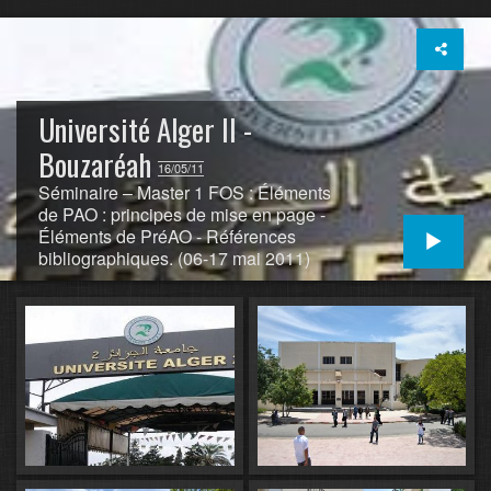
Université Alger II -
Bouzaréah
16/05/11
Séminaire – Master 1 FOS : Éléments
de PAO : principes de mise en page -
Éléments de PréAO - Références
bibliographiques. (06-17 mai 2011)