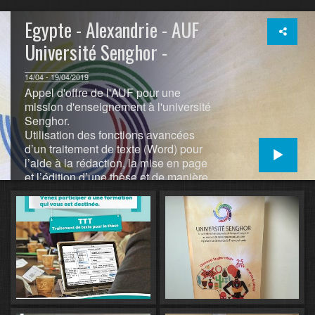
Egypte - Alexandrie - AUF
Université Senghor -
14/04 - 19/04/2019
Appel d'offre de l'AUF pour une
mission d'enseignement à l'université
Senghor.
Utilisation des fonctions avancées
d’un traitement de texte (Word) pour
l’aide à la rédaction, la mise en page
et l’édition d’une thèse et de manière
plus générale pour tout document long
nécessitant le respect d’une
homogénéité de mise en page et
d’obligations éditoriales. Outre la
manipulation d’une feuille de style
existante, être capable d’en créer une
nouvelle et de l’enregistrer sous forme
de modèle. Cette formation portera
aussi sur tout ce qui doit accompagner