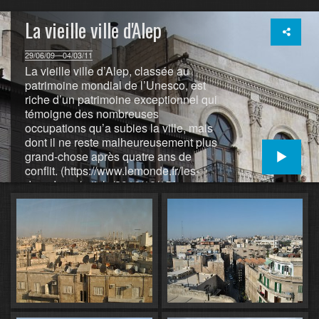
La vieille ville d'Alep
29/06/09—04/03/11
La vieille ville d’Alep, classée au
patrimoine mondial de l’Unesco, est
riche d’un patrimoine exceptionnel qui
témoigne des nombreuses
occupations qu’a subies la ville, mais
dont il ne reste malheureusement plus
grand-chose après quatre ans de
conflit. (https://www.lemonde.fr/les-
decodeurs/article/2016/12/15/a-quoi-
ressemblait-la-ville-d-alep-avant-la-
guerre
5049471
4355770.html)