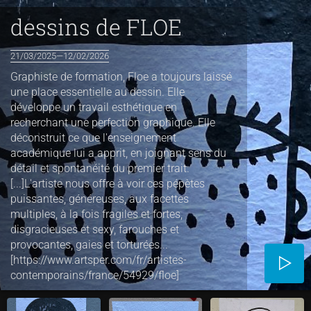
dessins de FLOE
21/03/2025—12/02/2026
Graphiste de formation, Floe a toujours laissé
une place essentielle au dessin. Elle
développe un travail esthétique en
recherchant une perfection graphique. Elle
déconstruit ce que l'enseignement
académique lui a apprit, en joignant sens du
détail et spontanéité du premier trait.
[...]L'artiste nous offre à voir ces pépètes
puissantes, généreuses, aux facettes
multiples, à la fois fragiles et fortes,
disgracieuses et sexy, farouches et
provocantes, gaies et torturées...
[https://www.artsper.com/fr/artistes-
contemporains/france/54929/floe]