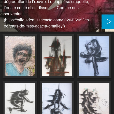
dégradation de l’œuvre. Le papier se craquelle,
l’encre coule et se dissout … Comme nos
souvenirs.
(https://billetsdemissacacia.com/2020/05/05/les-
portraits-de-miss-acacia-omalley/)