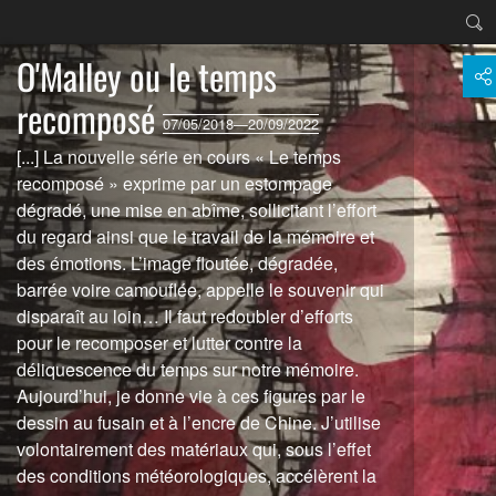
O'Malley ou le temps
recomposé
07/05/2018—20/09/2022
[...] La nouvelle série en cours « Le temps
recomposé » exprime par un estompage
dégradé, une mise en abîme, sollicitant l’effort
du regard ainsi que le travail de la mémoire et
des émotions. L’image floutée, dégradée,
barrée voire camouflée, appelle le souvenir qui
disparaît au loin… Il faut redoubler d’efforts
pour le recomposer et lutter contre la
déliquescence du temps sur notre mémoire.
Aujourd’hui, je donne vie à ces figures par le
dessin au fusain et à l’encre de Chine. J’utilise
volontairement des matériaux qui, sous l’effet
des conditions météorologiques, accélèrent la