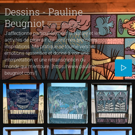
Dessins - Pauline
Beugniot
04/08—06/09/2025
J’affectionne particulièrement la Nature et les
activités de plein air qui sont mes premières
inspirations. Ma pratique se tourne vers les
émotions ressenties et donne à voir une
interprétation et une retranscription du
monde qui m’entoure. [https://www.pauline-
beugniot.com/]